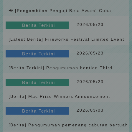
📢 [Pengambilan Penguji Beta Awam] Cuba
platform baharu secara langsung dan menangi
2026/05/23
ganjaran eksklusif! 🚌🎁
Berita Terkini
[Latest Berita] Fireworks Festival Limited Event
Penghu Fun Bus Interactive Giveaway
2026/05/23
Berita Terkini
[Berita Terkini] Pengumuman hentian Third
Fishing Harbor (Yalin) tidak disinggahi pada 12
2026/05/23
April 2026
Berita Terkini
[Berita] Mac Prize Winners Announcement
(2026)
2026/03/03
Berita Terkini
[Berita] Pengumuman pemenang cabutan bertuah