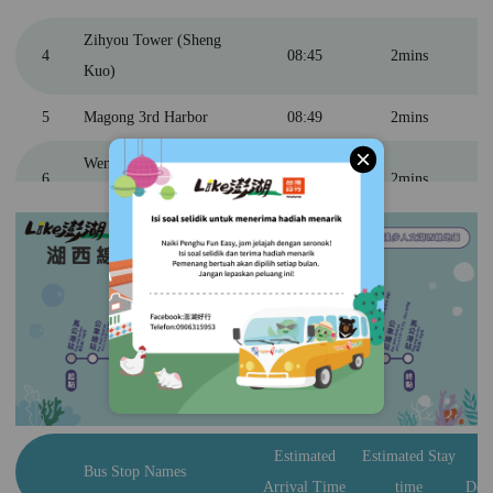
Zihyou Tower (Sheng
4
08:45
2mins
Kuo)
5
Magong 3rd Harbor
08:49
2mins
關閉
Wenao (Yuantai Hotel &
6
08:55
2mins
Pescadores Resort)
7
Dongwei Village
09:07
2mins
8
Penghu Great Bridge
09:30
15mins
9
Three Immortals Pagoda
10:05
15mins
Daguoyeh Basalt
10
10:35
20mins
Columns
Penghu Erkan Ancient
Estimated
Estimated Stay
E
11
11:00
40mins
Bus Stop Names
Residences
Arrival Time
time
Dep