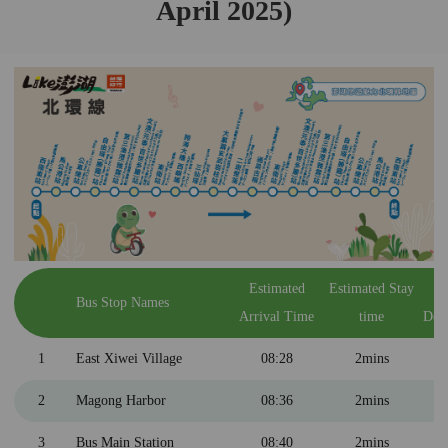
April 2025)
Estimated
Estimated Stay
E
Bus Stop Names
Arrival Time
time
Dep
1
East Xiwei Village
08:28
2mins
2
Magong Harbor
08:36
2mins
3
Bus Main Station
08:40
2mins