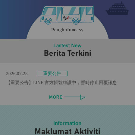
2025.09.21
Berita Terkini
[Berita Terkini] Notis Penyesuaian Stesen Menara Kebebasan
(Shengguo)
2026.01.30
Berita Terkini
Keputusan penilaian Taiwan Tourist Shuttle 2025 oleh Tourism
Penghufuneasy
Administration telah diumumkan
2026.07.30
重要公告
【重要公告】悠遊卡／一卡通優惠資格說明
2026.07.29
重要公告
【重要公告】LINE 官方帳號已恢復正常服務
2026.07.28
重要公告
【重要公告】LINE 官方帳號維護中，暫時停止回覆訊息
2026.07.15
最新消息
【最新消息】115年秋冬免費搭乘優惠 再度推出！
2026.07.14
最新消息
【最新消息】澎湖好行湖西線參訪景點暫時調整通知
2026.07.14
最新消息