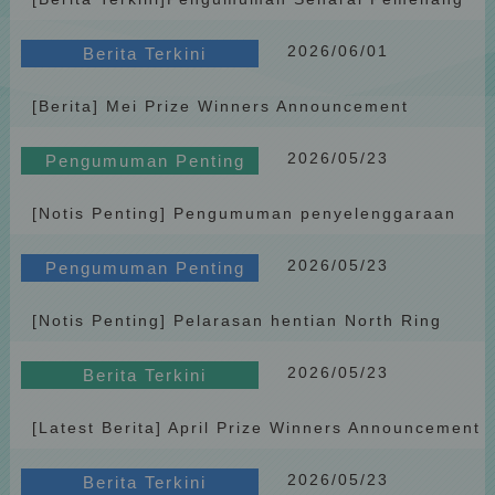
[Notis Penting] Perubahan laluan dan tarikan Penghu Fun Easy
Bulan Jun Tahun 2026
mulai 1 April 2025
2025.03.31
Pengumuman Penting
2026/06/01
Berita Terkini
[Notis Penting] Harga tiket Penghu Fun Easy dikurangkan mulai
[Berita] Mei Prize Winners Announcement
1 April 2025
2025.07.10
Pengumuman Penting
(2026)
[Notis Penting] Notis perubahan perkhidmatan Penghu Fun Easy
2026/05/23
Pengumuman Penting
2025.09.21
Berita Terkini
[Berita Terkini] Notis Penyesuaian Stesen Menara Kebebasan
[Notis Penting] Pengumuman penyelenggaraan
laman rasmi Penghu Fun Easy 2026
(Shengguo)
2026.01.30
Berita Terkini
2026/05/23
Pengumuman Penting
Keputusan penilaian Taiwan Tourist Shuttle 2025 oleh Tourism
Administration telah diumumkan
[Notis Penting] Pelarasan hentian North Ring
Line Penghu Fun Easy semasa Festival Bunga Api
2026/05/23
2026
Berita Terkini
[Latest Berita] April Prize Winners Announcement
(2026)
2026/05/23
Berita Terkini