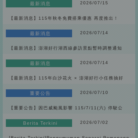
secara langsung dan menangi ganjaran eksklusif! 🚌🎁
2026.05.23
Berita Terkini
2026/07/15
最新消息
[Latest Berita] Fireworks Festival Limited Event Penghu Fun Bus
【最新消息】115年秋冬免費搭乘優惠 再度推出！
Interactive Giveaway
2026.05.23
Berita Terkini
[Berita Terkini] Pengumuman hentian Third Fishing Harbor
2026/07/14
最新消息
(Yalin) tidak disinggahi pada 12 April 2026
2026.05.23
Berita Terkini
【最新消息】澎湖好行湖西線參訪景點暫時調整通知
[Latest Berita] Mac Prize Winners Announcement (2026)
2026.03.24
Berita Terkini
2026/07/14
最新消息
[Berita] Pengumuman pemenang cabutan bertuah Februari 2026
2026.03.24
Berita Terkini
【最新消息】115年白沙花火 × 澎湖好行小任務抽好
禮
[Berita] 🚌 Cabutan bertuah soal selidik menaiki Penghu Fun
2026/07/10
重要公告
Easy｜Mulai Mac, hadiah ditukar kepada “Bango bantal leher 2-
2026.01.30
Pengumuman Penting
dalam-1”
[Notis Penting] Pelarasan waktu operasi bas Penghu Fun Easy
【重要公告】因巴威颱風影響 115/7/11(六) 停駛公
semasa cuti Tahun Baharu Cina 2026
2026.02.05
Berita Terkini
告
2026/07/02
[Berita] Pengumuman pemenang cabutan bertuah soal selidik
Berita Terkini
Januari 2026
2025.02.27
Pengumuman Penting
[Berita Terkini]Pengumuman Senarai Pemenang