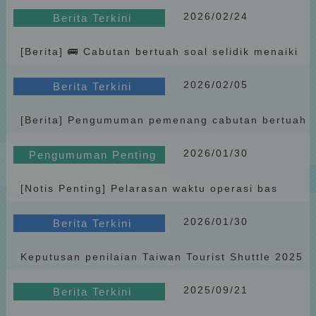
Februari 2026
2026/02/24
Berita Terkini
[Berita] 🚌 Cabutan bertuah soal selidik menaiki
Penghu Fun Easy｜Mulai Mac, hadiah ditukar
2026/02/05
kepada “Bango bantal leher 2-dalam-1”
Berita Terkini
[Berita] Pengumuman pemenang cabutan bertuah
Januari 2026
2026/01/30
Pengumuman Penting
[Notis Penting] Pelarasan waktu operasi bas
Penghu Fun Easy semasa cuti Tahun Baharu Cina
2026/01/30
2026
Berita Terkini
Keputusan penilaian Taiwan Tourist Shuttle 2025
oleh Tourism Administration telah diumumkan
2025/09/21
Berita Terkini