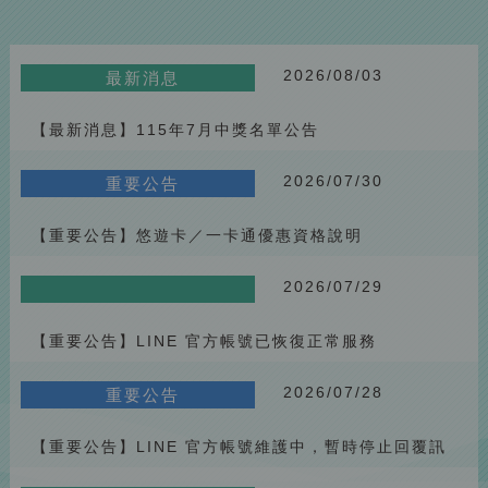
【最新消息】115年白沙花火 × 澎湖好行小任務抽好禮
2026.07.10
重要公告
【重要公告】因巴威颱風影響 115/7/11(六) 停駛公告
2026/08/03
最新消息
2026.07.02
Berita Terkini
【最新消息】115年7月中獎名單公告
【Berita Terkini】Pengumuman Senarai Pemenang Bulan Jun
Tahun 2026
2026.06.01
Berita Terkini
2026/07/30
重要公告
[Berita] Mei Prize Winners Announcement (2026)
2026.05.23
【重要公告】悠遊卡／一卡通優惠資格說明
Pengumuman Penting
[Notis Penting] Pengumuman penyelenggaraan laman rasmi
2026/07/29
Penghu Fun Easy 2026
2026.05.23
Pengumuman Penting
[Notis Penting] Pelarasan hentian North Ring Line Penghu Fun
【重要公告】LINE 官方帳號已恢復正常服務
Easy semasa Festival Bunga Api 2026
2026.05.23
Berita Terkini
2026/07/28
重要公告
[Latest Berita] April Prize Winners Announcement (2026)
2026.05.23
Pengumuman Penting
【重要公告】LINE 官方帳號維護中，暫時停止回覆訊
📢 [Pengambilan Penguji Beta Awam] Cuba platform baharu
息