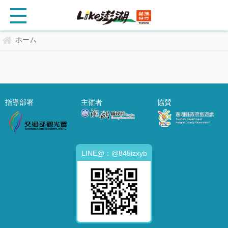
ホーム
指導部署
主催者
協賛
LINE@：@845izxyb