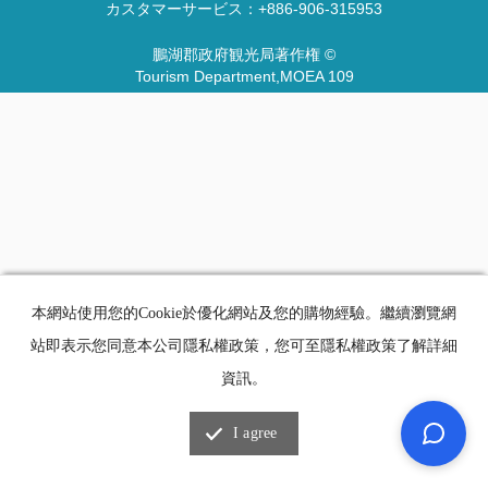
カスタマーサービス：
+886-906-315953
鵬湖郡政府観光局著作権 ©
Tourism Department,MOEA 109
本網站使用您的Cookie於優化網站及您的購物經驗。繼續瀏覽網
站即表示您同意本公司隱私權政策，您可至隱私權政策了解詳細
資訊。
I agree