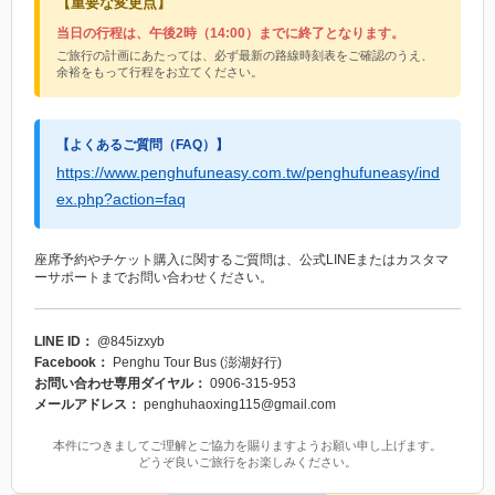
【重要な変更点】
当日の行程は、午後2時（14:00）までに終了となります。
ご旅行の計画にあたっては、必ず最新の路線時刻表をご確認のうえ、
余裕をもって行程をお立てください。
【よくあるご質問（FAQ）】
https://www.penghufuneasy.com.tw/penghufuneasy/ind
ex.php?action=faq
座席予約やチケット購入に関するご質問は、公式LINEまたはカスタマ
ーサポートまでお問い合わせください。
LINE ID：
@845izxyb
Facebook：
Penghu Tour Bus (澎湖好行)
お問い合わせ専用ダイヤル：
0906-315-953
メールアドレス：
penghuhaoxing115@gmail.com
本件につきましてご理解とご協力を賜りますようお願い申し上げます。
どうぞ良いご旅行をお楽しみください。