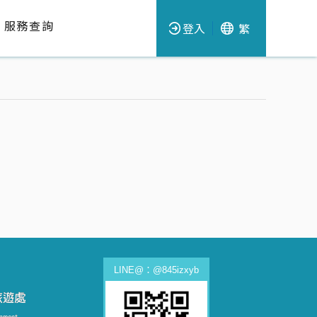
服務查詢
登入
繁
LINE@：@845izxyb