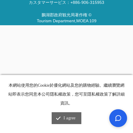
カスタマーサービス：
+886-906-315953
鵬湖郡政府観光局著作権 ©
Tourism Department,MOEA 109
本網站使用您的Cookie於優化網站及您的購物經驗。繼續瀏覽網
站即表示您同意本公司隱私權政策，您可至隱私權政策了解詳細
資訊。
I agree