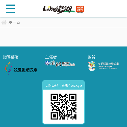
ホーム
指導部署
主催者
協賛
LINE@：@845izxyb