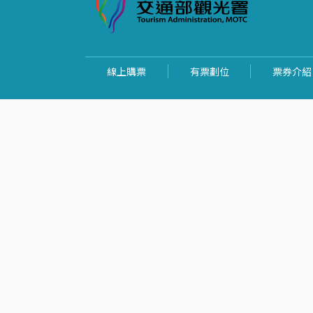
線上購票
有票劃位
票券介紹