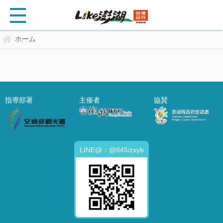
ホーム
指導部署
主催者
協賛
LINE@：@845izxyb