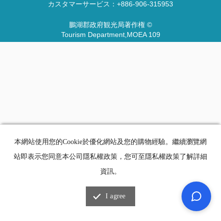
カスタマーサービス：
+886-906-315953
鵬湖郡政府観光局著作権 ©
Tourism Department,MOEA 109
本網站使用您的Cookie於優化網站及您的購物經驗。繼續瀏覽網
站即表示您同意本公司隱私權政策，您可至隱私權政策了解詳細
資訊。
I agree