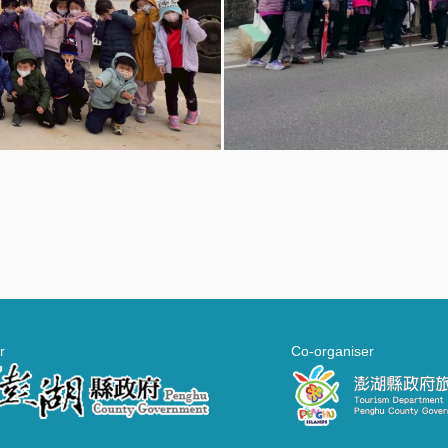
r
Co-organiser