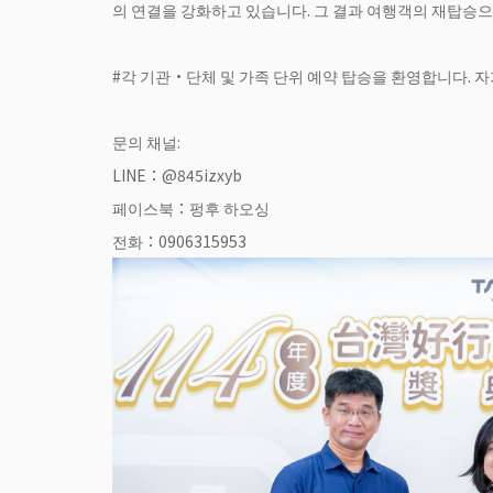
의 연결을 강화하고 있습니다. 그 결과 여행객의 재탑승으
#각 기관·단체 및 가족 단위 예약 탑승을 환영합니다.
문의 채널:
LINE：@845izxyb
페이스북：펑후 하오싱
전화：0906315953