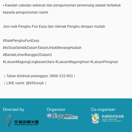
▪ Kaedah cabutan sebenar dan pengumuman pemenang adalah tertakluk
kepada pengumuman rasmi.
Jom naik Penghu Fun Easy dan nikmati Penghu dengan mudah
#NaikPenghuFunEasy
#IsiSoalSelidikDalamTalianUntukMenangHadiah
#BantalLeherBangge2Dalam1
#LaluanMagongLingkaranUtara #LaluanMagongHuxi #LaluanPengnan
｜Talian khidmat pelanggan: 0906-315-953｜
｜LINE rasmi: @845izxyb｜
Directed by
Organizer
Co-organiser