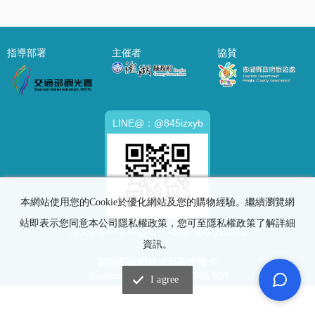
指導部署
主催者
協賛
LINE@：@845izxyb
本網站使用您的Cookie於優化網站及您的購物經驗。繼續瀏覽網
站即表示您同意本公司隱私權政策，您可至隱私權政策了解詳細
カスタマーサービス：
+886-906-315953
資訊。
鵬湖郡政府観光局著作権 ©
Tourism Department,MOEA 109
I agree