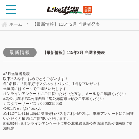
ホーム
【最新情報】115年2月 当選者発表
/
最新情報
【最新情報】115年2月 当選者発表
#2月当選者発表
以下の3名様、おめでとうございます！
各1名様に「澎湖好行マグネットバッジ」1点をプレゼント
当選者にはメールでご連絡いたします。
オンラインアンケートにご回答いただいた方は、メールをご確認ください
#馬公北環線 #馬公湖西線 #馬公澎南線 #ぜひご乗車ください
カスタマーサービス：0906315953
公式LINE：@845izxyb
✍112年1月1日以降に澎湖好行バスをご利用の方は、乗車アンケートにご回答
いただくと抽選にご参加いただけます。
#澎湖好行 #オンラインアンケート #馬公北環線 #馬公湖西線 #馬公澎南線 #澎
湖観光