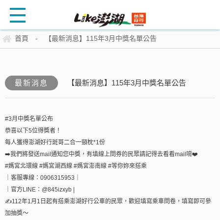
首頁
【最新消息】115年3月中獎名單公告
-
最新消息
【最新消息】115年3月中獎名單公告
#3月中獎名單公布
恭喜以下5位得獎者！
每人獲得澎湖好行斑哥二合一頸枕*1份
➡️我們將發送mail通知您中獎，有填線上問券的民眾請記得去看看mail唷❤️
#媽宮北環線 #媽宮湖西線 #媽宮澎南線 #等你妳來搭乘
｜客服專線：0906315953｜
｜官方LINE：@845izxyb |
✍112年1月1日起有搭乘澎湖好行公車的民眾，歡迎填寫乘車問卷，填寫即可參
加抽獎～