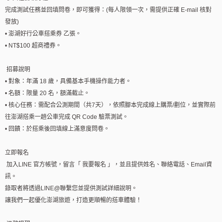
完成測試任務並回填問卷，即可獲得：(每人限領一次，需提供正確 E-mail 核對
發放)
• 澎湖好行公車搭乘券 乙張。
• NT$100 超商禮券。
招募說明
• 對象：年滿 18 歲，具備基本手機操作能力者。
• 名額：限量 20 名，額滿截止。
• 核心任務：需配合公測期間（共7天），依照腳本完成線上購票/劃位，並實際前
往澎湖搭乘一趟公車完成 QR Code 驗票測試。
• 回饋：於搭乘後回填線上滿意度問卷。
立即報名
加入LINE 官方帳號，留言「 我要報名 」，並且提供姓名、聯絡電話、Email資
訊。
錄取者將透過LINE@聯繫您並提供測試詳細說明。
讓我們一起優化澎湖旅遊，打造更順暢的搭車體驗！