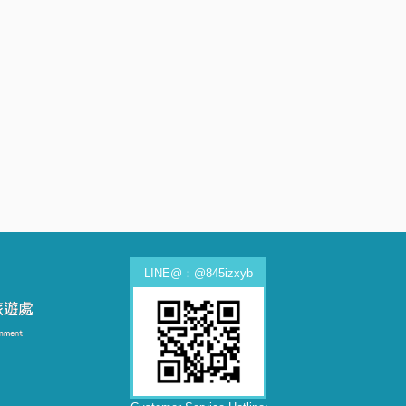
LINE@：@845izxyb