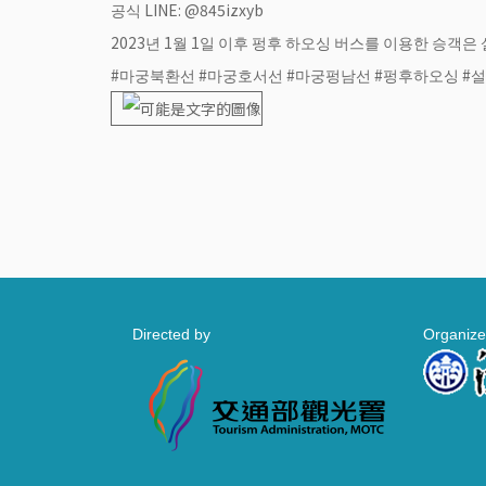
공식 LINE: @845izxyb
2023년 1월 1일 이후 펑후 하오싱 버스를 이용한 승객은
#마궁북환선 #마궁호서선 #마궁펑남선 #펑후하오싱 #
Directed by
Organize