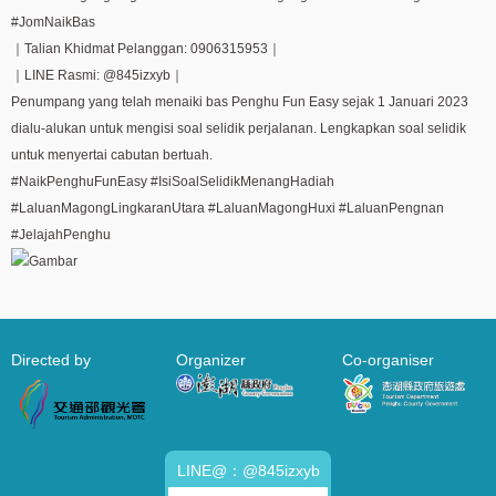
#JomNaikBas
｜Talian Khidmat Pelanggan: 0906315953｜
｜LINE Rasmi: @845izxyb｜
Penumpang yang telah menaiki bas Penghu Fun Easy sejak 1 Januari 2023
dialu-alukan untuk mengisi soal selidik perjalanan. Lengkapkan soal selidik
untuk menyertai cabutan bertuah.
#NaikPenghuFunEasy #IsiSoalSelidikMenangHadiah
#LaluanMagongLingkaranUtara #LaluanMagongHuxi #LaluanPengnan
#JelajahPenghu
Directed by
Organizer
Co-organiser
LINE@：@845izxyb