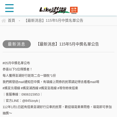
首頁
【最新消息】115年5月中獎名單公告
-
最新消息
【最新消息】115年5月中獎名單公告
#05月中獎名單公布
恭喜以下5位得獎者！
每人獲得澎湖好行斑哥二合一頸枕*1份
我們將發送mail通知您中獎，有填線上問券的民眾請記得去看看mail唷
#媽宮北環線 #媽宮湖西線 #媽宮澎南線 #等你妳來搭乘
｜客服專線：0906315953｜
｜官方LINE：@845izxyb |
112年1月1日起有搭乘澎湖好行公車的民眾，歡迎填寫乘車問卷，填寫即可參加
抽獎～