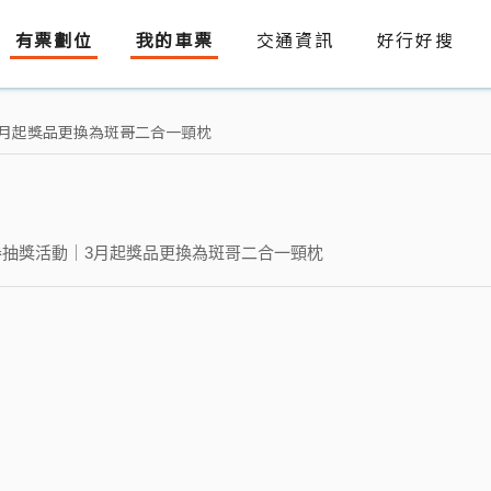
有票劃位
我的車票
交通資訊
好行好搜
3月起獎品更換為斑哥二合一頸枕
卷抽獎活動｜3月起獎品更換為斑哥二合一頸枕