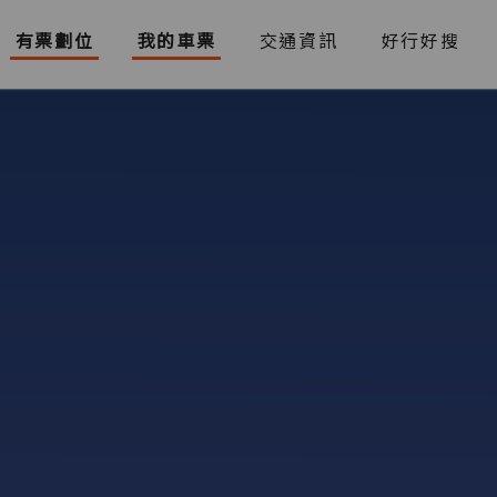
有票劃位
我的車票
交通資訊
好行好搜