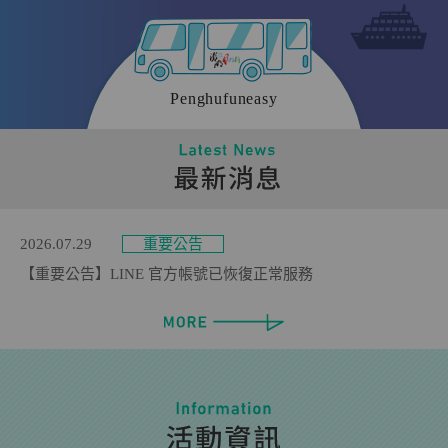
2025.09.21
最新消息
【最新消息】自由塔（勝國）站調整公告
2026.01.30
最新消息
#交通部觀光署台灣好行114年評鑑結果出爐
Penghufuneasy
2026.08.03
最新消息
【最新消息】115年7月中獎名單公告
2026.07.30
重要公告
【重要公告】悠遊卡／一卡通優惠資格說明
2026.07.29
重要公告
【重要公告】LINE 官方帳號已恢復正常服務
2026.07.28
重要公告
【重要公告】LINE 官方帳號維護中，暫時停止回覆訊息
2026.07.15
最新消息
【最新消息】115年秋冬免費搭乘優惠 再度推出！
2026.07.14
最新消息