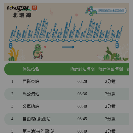
停靠站名
預計到站時間
預計停留時間
預
1
西衛東站
08:28
2分鐘
2
馬公港站
08:36
2分鐘
3
公車總站
08:40
2分鐘
4
自由塔(勝國)站
08:45
2分鐘
5
第三漁港(雅霖)站
08:49
2分鐘