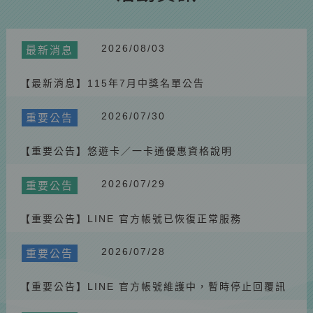
【最新消息】澎湖好行湖西線參訪景點暫時調整通知
2026.07.14
最新消息
【最新消息】115年白沙花火 × 澎湖好行小任務抽好禮
2026/08/03
最新消息
2026.07.10
重要公告
【最新消息】115年7月中獎名單公告
【重要公告】因巴威颱風影響 115/7/11(六) 停駛公告
2026.07.02
最新消息
2026/07/30
重要公告
【最新消息】115年6月中獎名單公告
2026.06.01
【重要公告】悠遊卡／一卡通優惠資格說明
最新消息
【最新消息】115年5月中獎名單公告
2026/07/29
重要公告
2026.05.23
重要公告
【重要公告】2026澎湖好行官網停機公告
【重要公告】LINE 官方帳號已恢復正常服務
2026.05.23
重要公告
2026/07/28
重要公告
【重要公告】澎湖好行北環線115年花火節期間站點調整
2026.05.23
最新消息
【重要公告】LINE 官方帳號維護中，暫時停止回覆訊
【最新消息】115年4月中獎名單公告
息