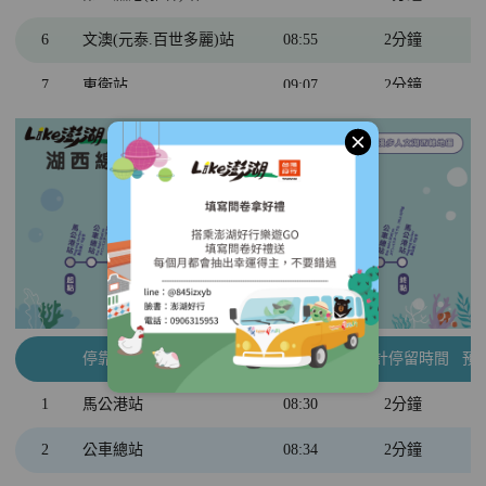
6
文澳(元泰.百世多麗)站
08:55
2分鐘
7
東衛站
09:07
2分鐘
8
跨海大橋(西嶼端)
09:30
15分鐘
關閉
9
三仙塔
10:05
15分鐘
10
大菓葉玄武岩柱
10:35
20分鐘
11
二崁聚落
11:00
40分鐘
12
通梁古榕
11:50
20分鐘
7
東衛站
12:20
2分鐘
停靠站名
預計到站時間
預計停留時間
預
6
文澳(元泰.百世多麗)站
12:33
2分鐘
1
馬公港站
08:30
2分鐘
5
第三漁港(雅霖)站
12:39
2分鐘
2
公車總站
08:34
2分鐘