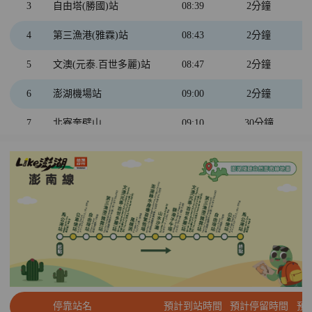
4
自由塔(勝國)站
12:43
2分鐘
3
自由塔(勝國)站
08:39
2分鐘
3
公車總站
12:48
2分鐘
4
第三漁港(雅霖)站
08:43
2分鐘
2
馬公港站
12:52
2分鐘
5
文澳(元泰.百世多麗)站
08:47
2分鐘
1
西衛東站
13:00
6
澎湖機場站
09:00
2分鐘
7
北寮奎壁山
09:10
30分鐘
8
南寮社區
9:50
35分鐘
9
龍門閉鎖陣地
10:35
30分鐘
6
澎湖機場站
11:21
2分鐘
10
澎湖生活博物館
11:35
45分鐘
5
文澳(元泰.百世多麗)站
12:22
2分鐘
4
第三漁港(雅霖)站
12:26
2分鐘
停靠站名
預計到站時間
預計停留時間
預