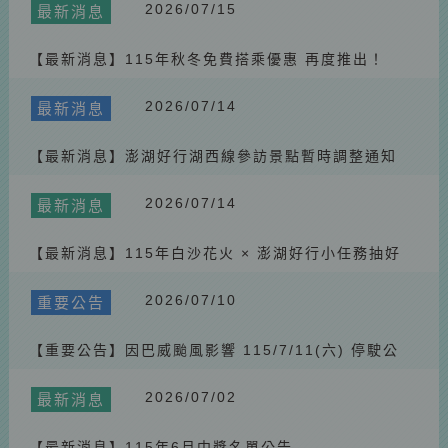
2026.05.23
重要公告
2026/07/15
最新消息
📢 【公測應援團招募】實地體驗新平台，好禮雙重送！ 🚌🎁
【最新消息】115年秋冬免費搭乘優惠 再度推出！
2026.05.23
最新消息
【最新消息】📣 花火節限定｜澎湖好行快閃互動送好禮 🎁
2026/07/14
最新消息
2026.05.23
最新消息
【最新消息】澎湖好行湖西線參訪景點暫時調整通知
【最新消息】 🚌115/4/12（六）第三漁港（雅霖）站不停靠公
告
2026.05.23
最新消息
2026/07/14
最新消息
【最新消息】115年3月中獎名單公告
2026.03.24
最新消息
【最新消息】115年白沙花火 × 澎湖好行小任務抽好
禮
【最新消息】115年2月中獎名單公告
2026/07/10
重要公告
2026.03.24
最新消息
【最新消息】🚌澎湖好行乘車問卷抽獎活動｜3月起獎品更換
【重要公告】因巴威颱風影響 115/7/11(六) 停駛公
為斑哥二合一頸枕
2026.01.30
重要公告
告
2026/07/02
【重要公告】115年農曆春節期間澎湖好行公車營運時間調整
最新消息
2026.02.05
最新消息
【最新消息】115年6月中獎名單公告