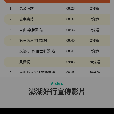
3
自由塔(勝國)站
12:30
2分鐘
1
馬公港站
08:28
2分鐘
2
公車總站
12:34
2分鐘
2
公車總站
08:32
2分鐘
1
馬公港站
12:40
3
自由塔(勝國)站
08:36
2分鐘
4
第三漁港(雅霖)站
08:40
2分鐘
5
文澳(元泰.百世多麗)站
08:44
2分鐘
6
風櫃洞
09:05
30分鐘
7
澎湖縣水產種苗繁殖場
09:45
50分鐘
Video
8
山水沙灘
10:50
30分鐘
澎湖好行宣傳影片
9
鎖港子午塔
11:30
20分鐘
5
文澳(元泰.百世多麗)站
12:05
2分鐘