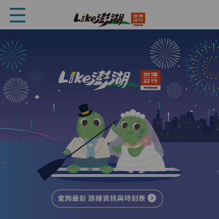
【最新消息】115年3月中獎名單公告
2026.03.24
最新消息
【最新消息】115年2月中獎名單公告
2026.03.24
最新消息
【最新消息】🚌澎湖好行乘車問卷抽獎活動｜3月起獎品更換
為斑哥二合一頸枕
2026.01.30
重要公告
【重要公告】115年農曆春節期間澎湖好行公車營運時間調整
2026.02.05
最新消息
【最新消息】115年1月問券中獎名單公告
2025.02.27
重要公告
【重要公告】🚌 114/4/1 起澎湖好行路線景點調整
2025.03.31
重要公告
【重要公告】🚌 114/4/1 起澎湖好行票劵價格調降
2025.07.10
重要公告
【重要公告】澎湖好行服務異動公告