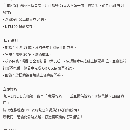
完成測試任務並回填問卷，即可獲得：(每人限領一次，需提供正確 E-mail 核對
發放)
• 澎湖好行公車搭乘券 乙張。
• NT$100 超商禮券。
招募說明
• 對象：年滿 18 歲，具備基本手機操作能力者。
• 名額：限量 20 名，額滿截止。
• 核心任務：需配合公測期間（共7天），依照腳本完成線上購票/劃位，並實際前
往澎湖搭乘一趟公車完成 QR Code 驗票測試。
• 回饋：於搭乘後回填線上滿意度問卷。
立即報名
加入LINE 官方帳號，留言「 我要報名 」，並且提供姓名、聯絡電話、Email資
訊。
錄取者將透過LINE@聯繫您並提供測試詳細說明。
讓我們一起優化澎湖旅遊，打造更順暢的搭車體驗！