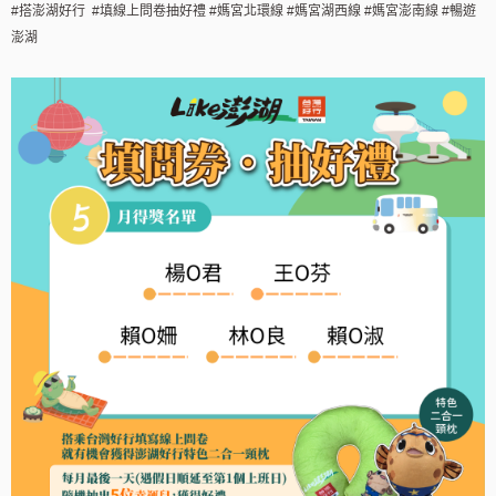
#搭澎湖好行 #填線上問卷抽好禮 #媽宮北環線 #媽宮湖西線 #媽宮澎南線 #暢遊
澎湖