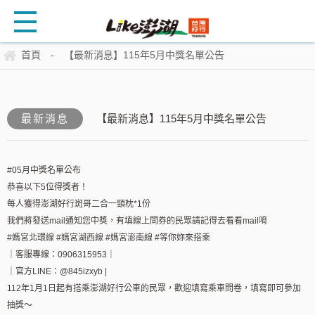
首頁
【最新消息】115年5月中獎名單公告
-
最新消息
【最新消息】115年5月中獎名單公告
#05月中獎名單公布
恭喜以下5位得獎者！
每人獲得澎湖好行斑哥二合一頸枕*1份
我們將發送mail通知您中獎，有填線上問券的民眾請記得去看看mail唷
#媽宮北環線 #媽宮湖西線 #媽宮澎南線 #等你妳來搭乘
｜客服專線：0906315953｜
｜官方LINE：@845izxyb |
112年1月1日起有搭乘澎湖好行公車的民眾，歡迎填寫乘車問卷，填寫即可參加
抽獎～