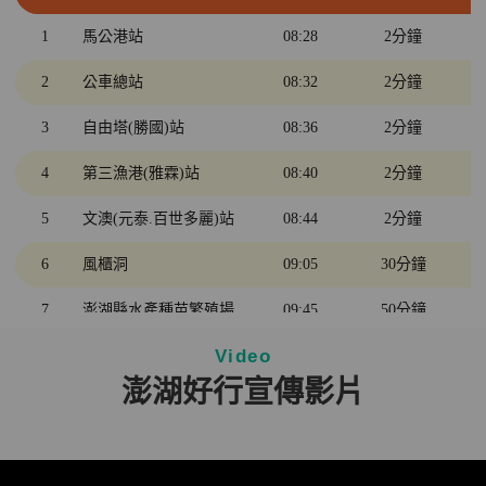
3
自由塔(勝國)站
12:30
2分鐘
1
馬公港站
08:28
2分鐘
2
公車總站
12:34
2分鐘
2
公車總站
08:32
2分鐘
1
馬公港站
12:40
3
自由塔(勝國)站
08:36
2分鐘
4
第三漁港(雅霖)站
08:40
2分鐘
5
文澳(元泰.百世多麗)站
08:44
2分鐘
6
風櫃洞
09:05
30分鐘
7
澎湖縣水產種苗繁殖場
09:45
50分鐘
Video
8
山水沙灘
10:50
30分鐘
澎湖好行宣傳影片
9
鎖港子午塔
11:30
20分鐘
5
文澳(元泰.百世多麗)站
12:05
2分鐘