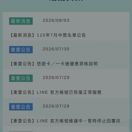
【重要公告】因巴威颱風影響 115/7/11(六) 停駛公告
2026.07.02
最新消息
【最新消息】115年6月中獎名單公告
2026/08/03
最新消息
2026.06.01
最新消息
【最新消息】115年7月中獎名單公告
【最新消息】115年5月中獎名單公告
2026.05.23
重要公告
2026/07/30
重要公告
【重要公告】2026澎湖好行官網停機公告
2026.05.23
【重要公告】悠遊卡／一卡通優惠資格說明
重要公告
【重要公告】澎湖好行北環線115年花火節期間站點調整
2026/07/29
重要公告
2026.05.23
最新消息
【最新消息】115年4月中獎名單公告
【重要公告】LINE 官方帳號已恢復正常服務
2026.05.23
重要公告
2026/07/28
重要公告
📢 【公測應援團招募】實地體驗新平台，好禮雙重送！ 🚌🎁
2026.05.23
最新消息
【重要公告】LINE 官方帳號維護中，暫時停止回覆訊
【最新消息】📣 花火節限定｜澎湖好行快閃互動送好禮 🎁
息