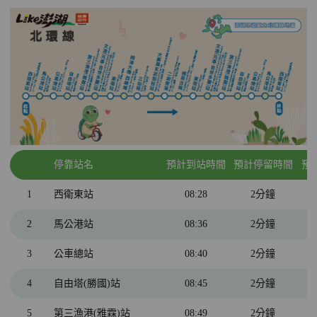
停靠站名
預計到站時間
預計停留時間
預
1
西衛東站
08:28
2分鐘
2
馬公港站
08:36
2分鐘
3
公車總站
08:40
2分鐘
4
自由塔(勝國)站
08:45
2分鐘
5
第三漁港(雅霖)站
08:49
2分鐘