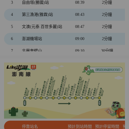
4
自由塔(勝國)站
12:43
2分鐘
3
自由塔(勝國)站
08:39
2分鐘
3
公車總站
12:48
2分鐘
4
第三漁港(雅霖)站
08:43
2分鐘
2
馬公港站
12:52
2分鐘
5
文澳(元泰.百世多麗)站
08:47
2分鐘
1
西衛東站
13:00
6
澎湖機場站
09:00
2分鐘
7
北寮奎壁山
09:10
30分鐘
8
南寮社區
9:50
35分鐘
9
龍門閉鎖陣地
10:35
30分鐘
6
澎湖機場站
11:21
2分鐘
10
澎湖生活博物館
11:35
45分鐘
5
文澳(元泰.百世多麗)站
12:22
2分鐘
4
第三漁港(雅霖)站
12:26
2分鐘
停靠站名
預計到站時間
預計停留時間
預