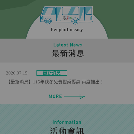
2026.08.03
最新消息
【最新消息】115年7月中獎名單公告
2026.07.30
重要公告
【重要公告】悠遊卡／一卡通優惠資格說明
Penghufuneasy
2026.07.29
重要公告
【重要公告】LINE 官方帳號已恢復正常服務
2026.07.28
重要公告
【重要公告】LINE 官方帳號維護中，暫時停止回覆訊息
2026.07.15
最新消息
【最新消息】115年秋冬免費搭乘優惠 再度推出！
2026.07.14
最新消息
【最新消息】澎湖好行湖西線參訪景點暫時調整通知
2026.07.14
最新消息
【最新消息】115年白沙花火 × 澎湖好行小任務抽好禮
2026.07.10
重要公告