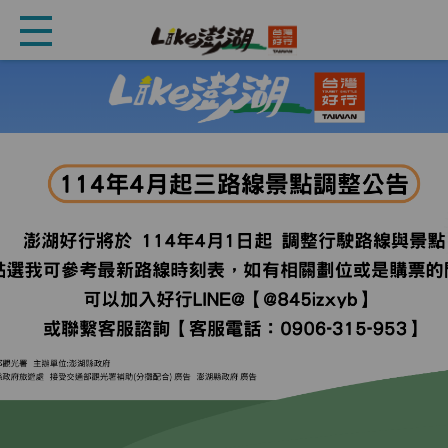
【最新消息】🚌澎湖好行乘車問卷抽獎活動｜3月起獎品更換
為斑哥二合一頸枕
2026.01.30
重要公告
【重要公告】115年農曆春節期間澎湖好行公車營運時間調整
2026.02.05
最新消息
【最新消息】115年1月問券中獎名單公告
2025.02.27
重要公告
【重要公告】🚌 114/4/1 起澎湖好行路線景點調整
2025.03.31
重要公告
【重要公告】🚌 114/4/1 起澎湖好行票劵價格調降
2025.07.10
重要公告
【重要公告】澎湖好行服務異動公告
2025.09.21
最新消息
【最新消息】自由塔（勝國）站調整公告
2026.01.30
最新消息
#交通部觀光署台灣好行114年評鑑結果出爐