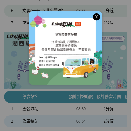
6
文澳(元泰.百世多麗)站
08:55
2分鐘
關閉
7
東衛站
09:07
2分鐘
8
跨海大橋(西嶼端)
09:30
15分鐘
9
三仙塔
10:05
15分鐘
10
大菓葉玄武岩柱
10:35
20分鐘
11
二崁聚落
11:00
40分鐘
12
通梁古榕
11:50
20分鐘
7
東衛站
12:20
2分鐘
停靠站名
預計到站時間
預計停留時間
預
6
文澳(元泰.百世多麗)站
12:33
2分鐘
1
馬公港站
08:30
2分鐘
5
第三漁港(雅霖)站
12:39
2分鐘
2
公車總站
08:34
2分鐘