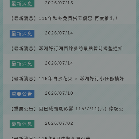
2026.05.23
最新消息
2026/07/15
最新消息
【最新消息】 🚌115/4/12（六）第三漁港（雅霖）站不停靠公
【最新消息】115年秋冬免費搭乘優惠 再度推出！
告
2026.05.23
最新消息
【最新消息】115年3月中獎名單公告
2026/07/14
最新消息
2026.03.24
最新消息
【最新消息】澎湖好行湖西線參訪景點暫時調整通知
【最新消息】115年2月中獎名單公告
2026.03.24
最新消息
2026/07/14
最新消息
【最新消息】🚌澎湖好行乘車問卷抽獎活動｜3月起獎品更換
為斑哥二合一頸枕
2026.01.30
重要公告
【最新消息】115年白沙花火 × 澎湖好行小任務抽好
禮
【重要公告】115年農曆春節期間澎湖好行公車營運時間調整
2026/07/10
重要公告
2026.02.05
最新消息
【最新消息】115年1月問券中獎名單公告
【重要公告】因巴威颱風影響 115/7/11(六) 停駛公
2025.02.27
重要公告
告
2026/07/02
【重要公告】🚌 114/4/1 起澎湖好行路線景點調整
最新消息
2025.03.31
重要公告
【最新消息】115年6月中獎名單公告