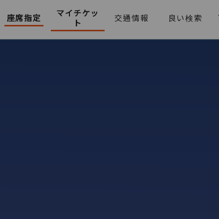
マイチケッ
座席指定
交通情報
良い検索
ト