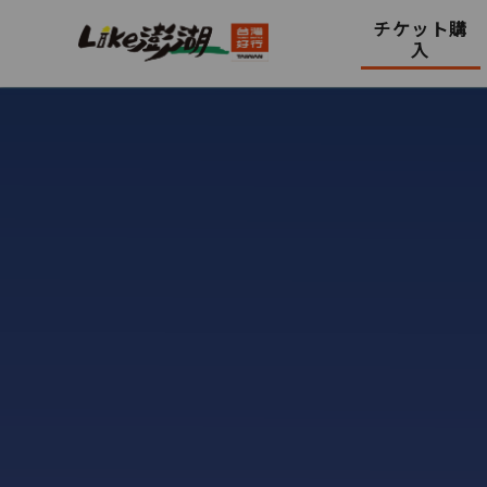
チケット購
入